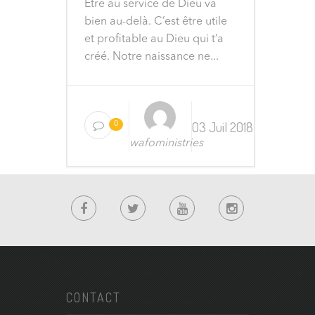
Être au service de Dieu va
bien au-delà. C’est être utile
et profitable au Dieu qui t’a
créé. Notre naissance ne...
03 Juil 2018
0
wafoministries
CONTACT