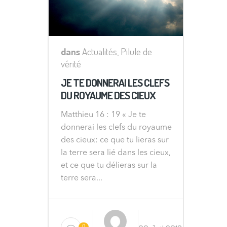
dans
Actualités
,
Pilule de
vérité
JE TE DONNERAI LES CLEFS
DU ROYAUME DES CIEUX
Matthieu 16 : 19 « Je te
donnerai les clefs du royaume
des cieux: ce que tu lieras sur
la terre sera lié dans les cieux,
et ce que tu délieras sur la
terre sera...
0