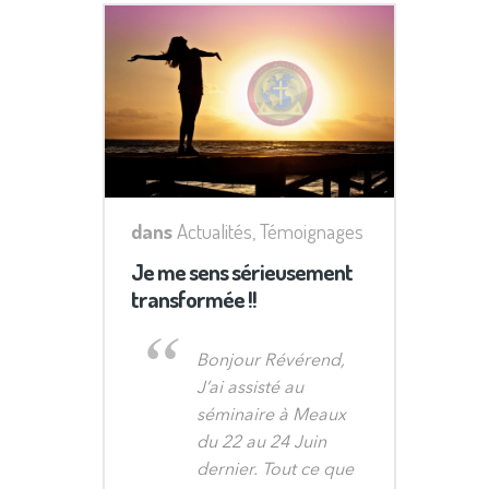
dans
Actualités
,
Témoignages
Je me sens sérieusement
transformée !!
Bonjour Révérend,
J’ai assisté au
séminaire à Meaux
du 22 au 24 Juin
dernier. Tout ce que