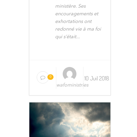
ministère. Ses
encouragements et
exhortations ont
redonné vie à ma foi
qui s’était...
10 Juil 2018
0
wafoministries