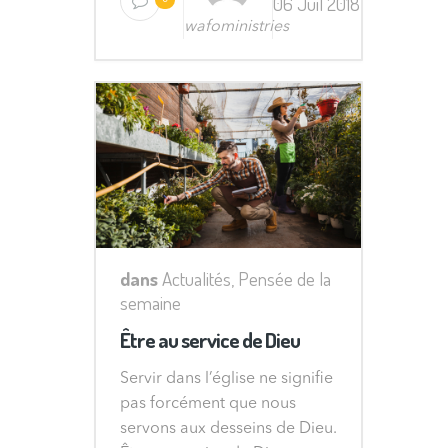
06 Juil 2018
wafoministries
dans
Actualités
,
Pensée de la
semaine
Être au service de Dieu
Servir dans l’église ne signifie
pas forcément que nous
servons aux desseins de Dieu.