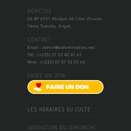
ADRESSE
06 BP 6731 Abidjan 06 Côte d’Ivoire,
7ème Tranche, Angré
CONTACT
Email : admin@wafoministries.net
Tél : (+225) 27 22 42 41 61
Mob : (+225) 07 07 53 25 63
FAIRE UN DON
LES HORAIRES DU CULTE
ADORATION DU DIMANCHE