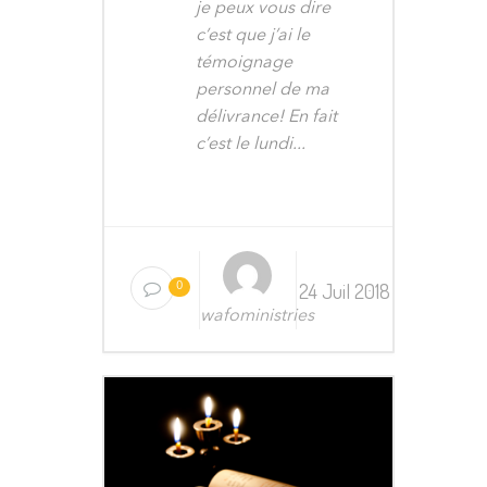
je peux vous dire
c’est que j’ai le
témoignage
personnel de ma
délivrance! En fait
c’est le lundi...
24 Juil 2018
0
wafoministries