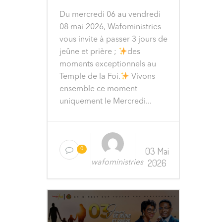
Du mercredi 06 au vendredi
08 mai 2026, Wafoministries
vous invite à passer 3 jours de
jeûne et prière ;
des
moments exceptionnels au
Temple de la Foi.
Vivons
ensemble ce moment
uniquement le Mercredi...
03 Mai
0
2026
wafoministries