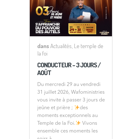
dans
Actualités
,
Le temple de
la foi
CONDUCTEUR – 3 JOURS /
AOÛT
Du mercredi 29 au vendredi
31 juillet 2026, Wafoministries
vous invite à passer 3 jours de
jeûne et prière ;
des
moments exceptionnels au
Temple de la Foi.
Vivons
ensemble ces moments les
soirs à...