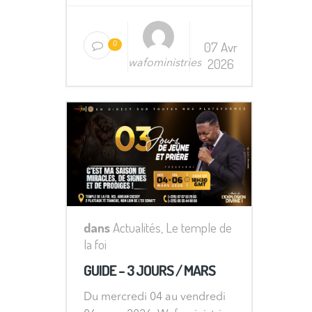
07 Avr
0
2026
wafoministries
dans
Actualités
,
Le temple de
la foi
GUIDE – 3 JOURS / MARS
Du mercredi 04 au vendredi