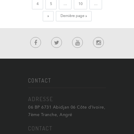
4
5
…
10
…
»
Dernière page »
CONTACT
ADRESSE
06 BP 6731 Abidjan 06 Côte d’Ivoire,
7ème Tranche, Angré
CONTACT