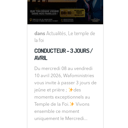
dans
Actualités
,
Le temple de
la foi
CONDUCTEUR – 3 JOURS /
AVRIL
Du mercredi 08 au vendredi
10 avril 2026, Wafoministries
vous invite à passer 3 jours de
jeûne et prière ;
des
moments exceptionnels au
Temple de la Foi.
Vivons
ensemble ce moment
uniquement le Mercredi...