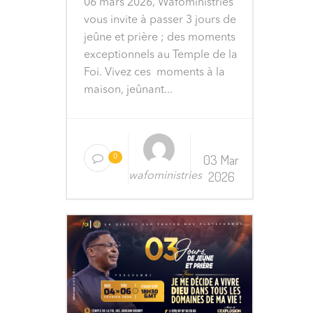
06 mars 2026, Wafoministries
vous invite à passer 3 jours de
jeûne et prière ; des moments
exceptionnels au Temple de la
Foi. Vivez ces moments à la
maison, jeûnant...
03 Mar
0
2026
wafoministries