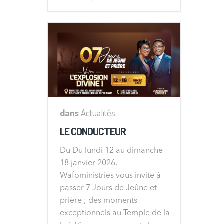
dans
Actualités
LE CONDUCTEUR
Du Du lundi 12 au dimanche
18 janvier 2026,
Wafoministries vous invite à
passer 7 Jours de Jeûne et
prière ; des moments
exceptionnels au Temple de la