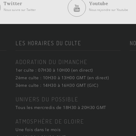
Twitter
Youtube
Nous suivre sur Twitter
Nous rejoindre sur Youtube
LES HORAIRES DU CULTE
NO
ADORATION DU DIMANCHE
1er culte : 07H30 à 10H00 (en direct)
2ème culte : 10H30 à 13H00 GMT (en direct)
3ème culte : 14H30 à 16H30 GMT (GIC)
UNIVERS DU POSSIBLE
Tous les mercredis de 18H30 à 20H30 GMT
ATMOSPHÈRE DE GLOIRE
Une fois dans le mois