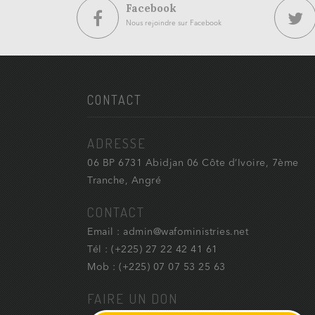
Facebook
Nous rejoindre sur Facebook
CONTACT
ADRESSE
06 BP 6731 Abidjan 06 Côte d’Ivoire, 7ème
Tranche, Angré
CONTACT
Email : admin@wafoministries.net
Tél : (+225) 27 22 42 41 61
Mob : (+225) 07 07 53 25 63
FAIRE UN DON