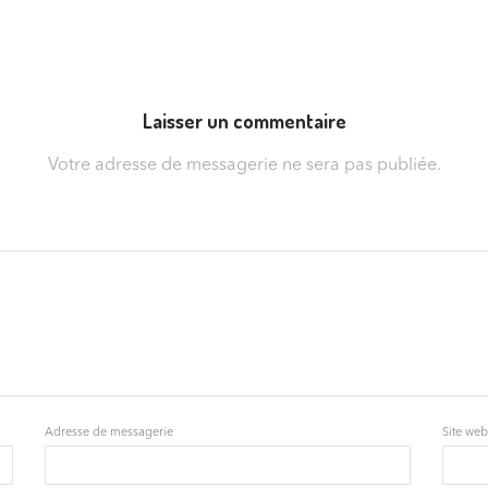
Laisser un commentaire
Votre adresse de messagerie ne sera pas publiée.
Adresse de messagerie
Site we