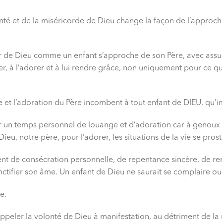
bonté et de la miséricorde de Dieu change la façon de l’approch
de Dieu comme un enfant s’approche de son Père, avec assura
er, à l’adorer et à lui rendre grâce, non uniquement pour ce qu
ge et l’adoration du Père incombent à tout enfant de DIEU, qu’im
r un temps personnel de louange et d’adoration car à genoux d
, notre père, pour l’adorer, les situations de la vie se prost
t de consécration personnelle, de repentance sincère, de r
sanctifier son âme. Un enfant de Dieu ne saurait se complaire ou
e.
d’appeler la volonté de Dieu à manifestation, au détriment de l