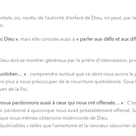
tale, où, revêtu de l’autorité d’enfant de Dieu, on peut, par la 
n.
ec Dieu »
, mais elle consiste aussi à
« parler aux défis et aux dif
ieu doit se montrer généreux par la prière d’intercession, prie
uotidien… »
: comprendre surtout que ce dont nous avons le plu
ons plus à nous préoccuper de la nourriture quotidienne. Sous l
en de la Foi.
ous pardonnons aussi à ceux qui nous ont offensés… »
: C’e
oir pardonné à quiconque nous avait préalablement offensé. San
 et que nous-mêmes obtenions miséricorde de Dieu.
préjudiciables » telles que l’amertume et la rancœur séjourner