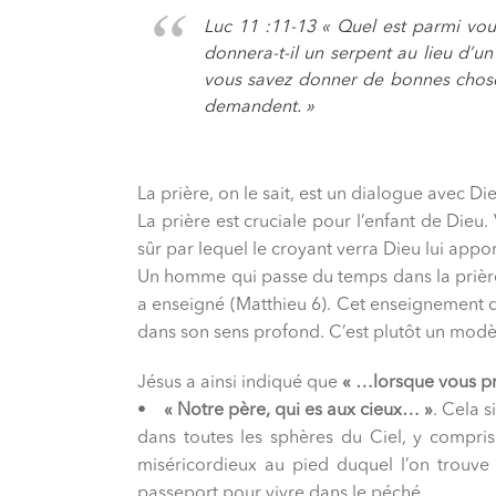
Luc 11 :11-13 « Quel est parmi vous
donnera-t-il un serpent au lieu d’u
vous savez donner de bonnes choses à
demandent. »
La prière, on le sait, est un dialogue avec Die
La prière est cruciale pour l’enfant de Dieu
sûr par lequel le croyant verra Dieu lui appo
Un homme qui passe du temps dans la prière 
a enseigné (Matthieu 6). Cet enseignement de
dans son sens profond. C’est plutôt un modè
Jésus a ainsi indiqué que
« …lorsque vous pr
•
« Notre père, qui es aux cieux… »
. Cela s
dans toutes les sphères du Ciel, y compris
miséricordieux au pied duquel l’on trouve
passeport pour vivre dans le péché.