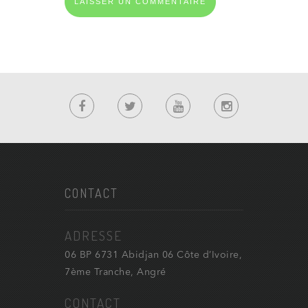
CONTACT
ADRESSE
06 BP 6731 Abidjan 06 Côte d’Ivoire,
7ème Tranche, Angré
CONTACT