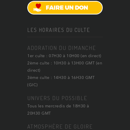
LES HORAIRES DU CULTE
ADORATION DU DIMANCHE
1er culte : 07H30 à 10H00 (en direct)
2ème culte : 10H30 à 13H00 GMT (en
direct)
3ème culte : 14H30 à 16H30 GMT
(GIC)
UNIVERS DU POSSIBLE
Tous les mercredis de 18H30 à
20H30 GMT
ATMOSPHÈRE DE GLOIRE