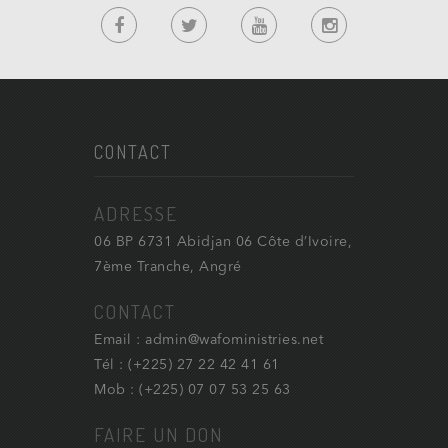
CONTACT
ADRESSE
06 BP 6731 Abidjan 06 Côte d’Ivoire,
7ème Tranche, Angré
CONTACT
Email : admin@wafoministries.net
Tél : (+225) 27 22 42 41 61
Mob : (+225) 07 07 53 25 63
FAIRE UN DON