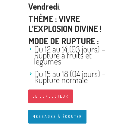
Vendredi
.
THÈME : VIVRE
L’EXPLOSION DIVINE !
MODE DE RUPTURE :
Du 12 au 14 (03 jours) –
Rupture à fruits et
légumes
Du 15 au 18 (04 jours) –
Rupture normale
LE CONDUCTEUR
MESSAGES À ÉCOUTER