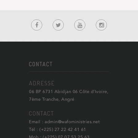
CONTACT
ADRESSE
06 BP 6731 Abidjan 06 Côte d’Ivoire,
7ème Tranche, Angré
CONTACT
Email : admin@wafoministries.net
Tél : (+225) 27 22 42 41 61
Mob : (+225) 07 07 53 25 63