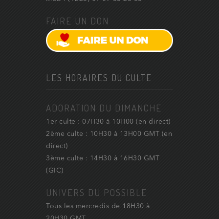
FAIRE UN DON
LES HORAIRES DU CULTE
ADORATION DU DIMANCHE
1er culte : 07H30 à 10H00 (en direct)
2ème culte : 10H30 à 13H00 GMT (en
direct)
3ème culte : 14H30 à 16H30 GMT
(GIC)
UNIVERS DU POSSIBLE
Tous les mercredis de 18H30 à
20H30 GMT