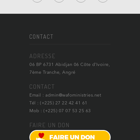
CONTACT
ADRESSE
06 BP 6731 Abidjan 06 Côte d’Ivoire,
7ème Tranche, Angré
CONTACT
Email : admin@wafoministries.net
Tél : (+225) 27 22 42 41 61
Mob : (+225) 07 07 53 25 63
FAIRE UN DON