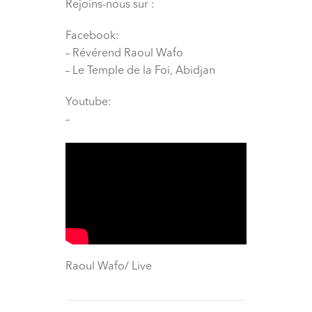
Rejoins-nous sur :
Facebook:
– Révérend Raoul Wafo
– Le Temple de la Foi, Abidjan
Youtube:
–
Raoul Wafo/ Live