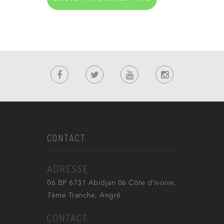
CONTACT
ADRESSE
06 BP 6731 Abidjan 06 Côte d’Ivoire,
7ème Tranche, Angré
CONTACT