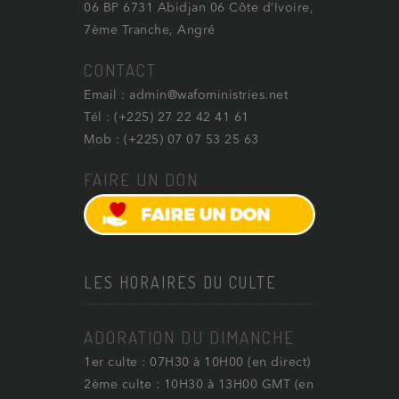
06 BP 6731 Abidjan 06 Côte d’Ivoire,
7ème Tranche, Angré
CONTACT
Email : admin@wafoministries.net
Tél : (+225) 27 22 42 41 61
Mob : (+225) 07 07 53 25 63
FAIRE UN DON
LES HORAIRES DU CULTE
ADORATION DU DIMANCHE
1er culte : 07H30 à 10H00 (en direct)
2ème culte : 10H30 à 13H00 GMT (en