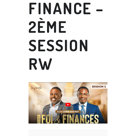
FINANCE –
2ÈME
SESSION
RW