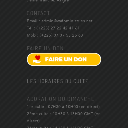
7ème Tranche, Angré
CONTACT
Email : admin@wafoministries.net
Tél : (+225) 27 22 42 41 61
Mob : (+225) 07 07 53 25 63
FAIRE UN DON
LES HORAIRES DU CULTE
ADORATION DU DIMANCHE
1er culte : 07H30 à 10H00 (en direct)
2ème culte : 10H30 à 13H00 GMT (en
direct)