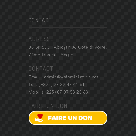
CONTACT
ADRESSE
06 BP 6731 Abidjan 06 Côte d’Ivoire,
7ème Tranche, Angré
CONTACT
Email : admin@wafoministries.net
Tél : (+225) 27 22 42 41 61
Mob : (+225) 07 07 53 25 63
FAIRE UN DON