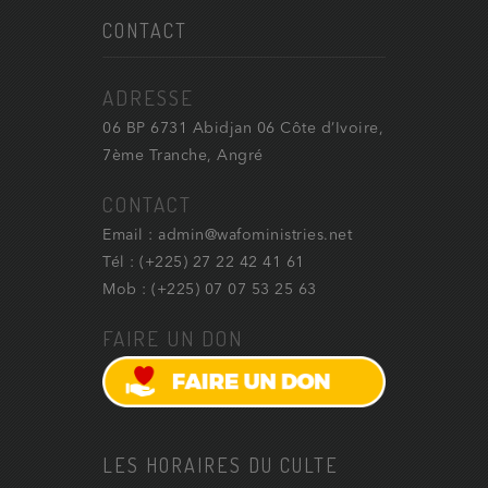
CONTACT
ADRESSE
06 BP 6731 Abidjan 06 Côte d’Ivoire,
7ème Tranche, Angré
CONTACT
Email : admin@wafoministries.net
Tél : (+225) 27 22 42 41 61
Mob : (+225) 07 07 53 25 63
FAIRE UN DON
LES HORAIRES DU CULTE