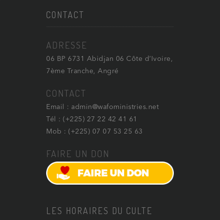
CONTACT
ADRESSE
06 BP 6731 Abidjan 06 Côte d’Ivoire,
7ème Tranche, Angré
CONTACT
Email : admin@wafoministries.net
Tél : (+225) 27 22 42 41 61
Mob : (+225) 07 07 53 25 63
FAIRE UN DON
LES HORAIRES DU CULTE