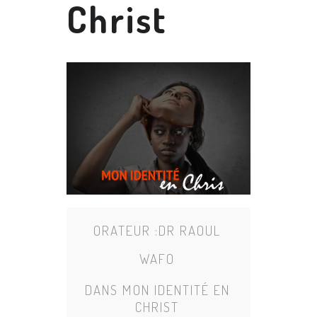
Christ
ORATEUR :
DR RAOUL
WAFO
DANS
MON IDENTITÉ EN
CHRIST