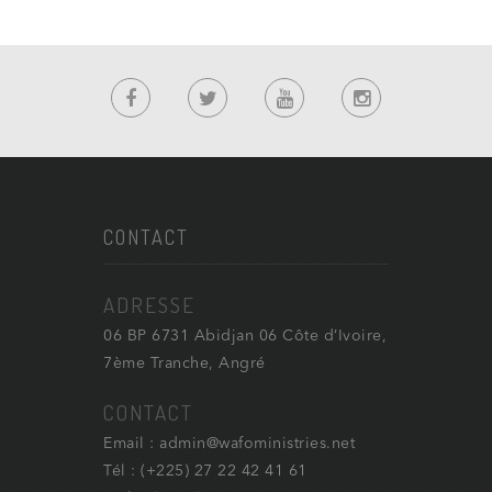
CONTACT
ADRESSE
06 BP 6731 Abidjan 06 Côte d’Ivoire,
7ème Tranche, Angré
CONTACT
Email : admin@wafoministries.net
Tél : (+225) 27 22 42 41 61