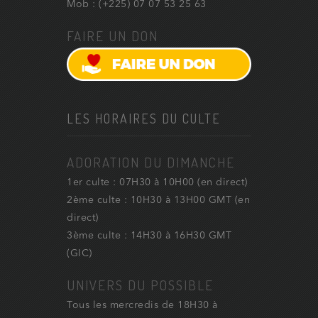
Mob : (+225) 07 07 53 25 63
FAIRE UN DON
LES HORAIRES DU CULTE
ADORATION DU DIMANCHE
1er culte : 07H30 à 10H00 (en direct)
2ème culte : 10H30 à 13H00 GMT (en
direct)
3ème culte : 14H30 à 16H30 GMT
(GIC)
UNIVERS DU POSSIBLE
Tous les mercredis de 18H30 à