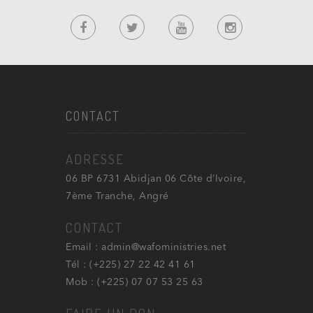
CONTACT
ADRESSE
06 BP 6731 Abidjan 06 Côte d’Ivoire,
7ème Tranche, Angré
CONTACT
Email : admin@wafoministries.net
Tél : (+225) 27 22 42 41 61
Mob : (+225) 07 07 53 25 63