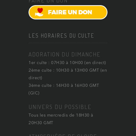
FAIRE UN DON
LES HORAIRES DU CULTE
ADORATION DU DIMANCHE
1er culte : 07H30 à 10H00 (en direct)
2ème culte : 10H30 à 13H00 GMT (en
direct)
3ème culte : 14H30 à 16H30 GMT
(GIC)
UNIVERS DU POSSIBLE
Tous les mercredis de 18H30 à
20H30 GMT