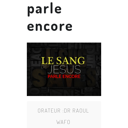
parle
encore
ORATEUR :
DR RAOUL
WAFO