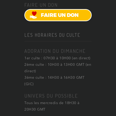
FAIRE UN DON
LES HORAIRES DU CULTE
ADORATION DU DIMANCHE
1er culte : 07H30 à 10H00 (en direct)
2ème culte : 10H30 à 13H00 GMT (en
direct)
3ème culte : 14H30 à 16H30 GMT
(GIC)
UNIVERS DU POSSIBLE
Tous les mercredis de 18H30 à
20H30 GMT