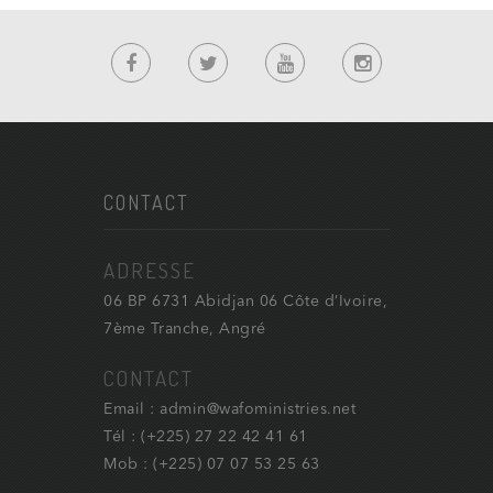
CONTACT
ADRESSE
06 BP 6731 Abidjan 06 Côte d’Ivoire,
7ème Tranche, Angré
CONTACT
Email : admin@wafoministries.net
Tél : (+225) 27 22 42 41 61
Mob : (+225) 07 07 53 25 63