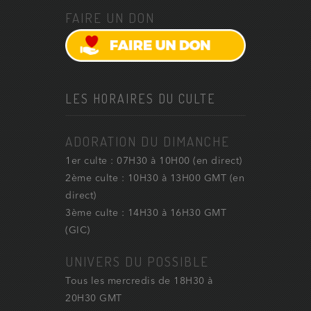
FAIRE UN DON
LES HORAIRES DU CULTE
ADORATION DU DIMANCHE
1er culte : 07H30 à 10H00 (en direct)
2ème culte : 10H30 à 13H00 GMT (en
direct)
3ème culte : 14H30 à 16H30 GMT
(GIC)
UNIVERS DU POSSIBLE
Tous les mercredis de 18H30 à
20H30 GMT