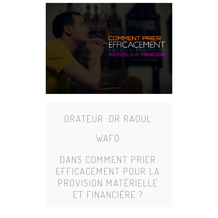
ORATEUR :
DR RAOUL
WAFO
DANS
COMMENT PRIER
EFFICACEMENT POUR LA
PROVISION MATÉRIELLE
ET FINANCIÈRE ?