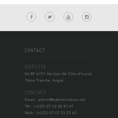
CONTACT
ADRESSE
06 BP 6731 Abidjan 06 Côte d’Ivoire,
7ème Tranche, Angré
CONTACT
Email : admin@wafoministries.net
Tél : (+225) 27 22 42 41 61
Mob : (+225) 07 07 53 25 63