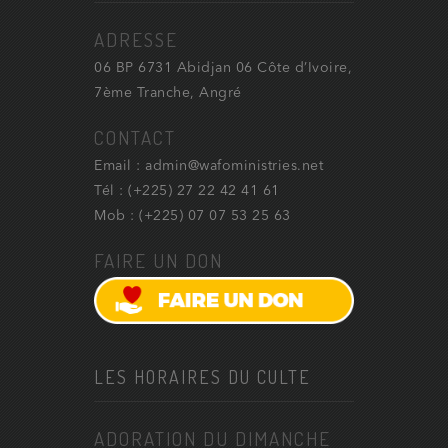
ADRESSE
06 BP 6731 Abidjan 06 Côte d’Ivoire,
7ème Tranche, Angré
CONTACT
Email : admin@wafoministries.net
Tél : (+225) 27 22 42 41 61
Mob : (+225) 07 07 53 25 63
FAIRE UN DON
LES HORAIRES DU CULTE
ADORATION DU DIMANCHE