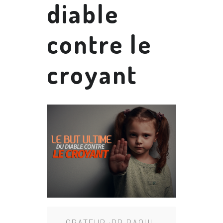
diable
contre le
croyant
ORATEUR :
DR RAOUL