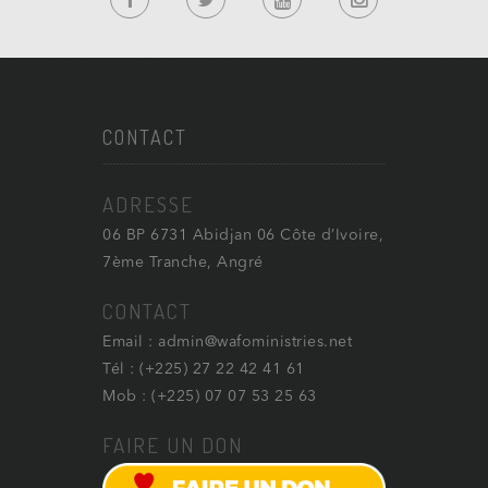
CONTACT
ADRESSE
06 BP 6731 Abidjan 06 Côte d’Ivoire,
7ème Tranche, Angré
CONTACT
Email : admin@wafoministries.net
Tél : (+225) 27 22 42 41 61
Mob : (+225) 07 07 53 25 63
FAIRE UN DON