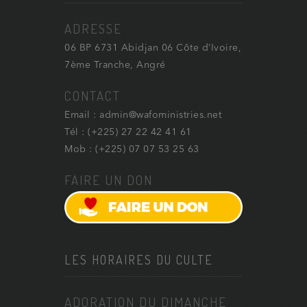
ADRESSE
06 BP 6731 Abidjan 06 Côte d’Ivoire,
7ème Tranche, Angré
CONTACT
Email : admin@wafoministries.net
Tél : (+225) 27 22 42 41 61
Mob : (+225) 07 07 53 25 63
FAIRE UN DON
LES HORAIRES DU CULTE
ADORATION DU DIMANCHE