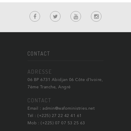
CONTACT
ADRESSE
06 BP 6731 Abidjan 06 Côte d’Ivoire,
7ème Tranche, Angré
CONTACT
Email : admin@wafoministries.net
Tél : (+225) 27 22 42 41 61
Mob : (+225) 07 07 53 25 63