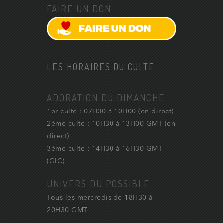
FAIRE UN DON
LES HORAIRES DU CULTE
ADORATION DU DIMANCHE
1er culte : 07H30 à 10H00 (en direct)
2ème culte : 10H30 à 13H00 GMT (en
direct)
3ème culte : 14H30 à 16H30 GMT
(GIC)
UNIVERS DU POSSIBLE
Tous les mercredis de 18H30 à
20H30 GMT