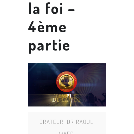
la foi –
4ème
partie
ORATEUR :
DR RAOUL
WAFO