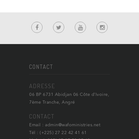
CONTACT
ADRESSE
06 BP 6731 Abidjan 06 Côte d’Ivoire,
7ème Tranche, Angré
CONTACT
Email : admin@wafoministries.net
Tél : (+225) 27 22 42 41 61