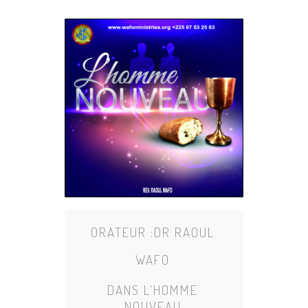
ORATEUR :
DR RAOUL
WAFO
DANS
L'HOMME
NOUVEAU