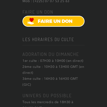
Mob : (+225) 07 07 53 25 63
FAIRE UN DON
LES HORAIRES DU CULTE
ADORATION DU DIMANCHE
1er culte : 07H30 à 10H00 (en direct)
2ème culte : 10H30 à 13H00 GMT (en
direct)
3ème culte : 14H30 à 16H30 GMT
(GIC)
UNIVERS DU POSSIBLE
Tous les mercredis de 18H30 à